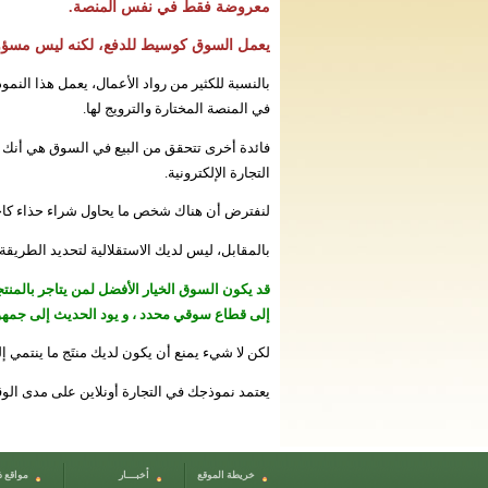
معروضة فقط في نفس المنصة.
يعمل السوق كوسيط للدفع، لكنه ليس مسؤولاً
بالنسبة للكثير من رواد الأعمال، يعمل هذا النم
في المنصة المختارة والترويج لها.
فائدة أخرى تتحقق من البيع في السوق هي أنك 
التجارة الإلكترونية.
لنفترض أن هناك شخص ما يحاول شراء حذاء كاجو
بالمقابل، ليس لديك الاستقلالية لتحديد الطري
قد يكون السوق الخيار الأفضل لمن يتاجر بالمنتج
إلى
قطاع سوقي
محدد ، و يود الحديث إلى جمهور
لكن لا شيء يمنع أن يكون لديك منتَج ما ينتم
يعتمد نموذجك في التجارة أونلاين على مدى الو
خريطة الموقع
أخبـــار
مواقع 